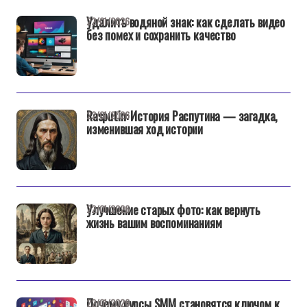
Удалить водяной знак: как сделать видео
22/01/2026
без помех и сохранить качество
Rasputin: История Распутина — загадка,
22/01/2026
изменившая ход истории
Улучшение старых фото: как вернуть
22/01/2026
жизнь вашим воспоминаниям
Почему курсы SMM становятся ключом к
22/01/2026