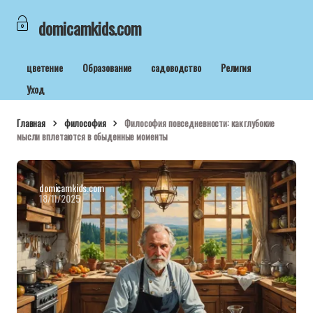
domicamkids.com
цветение
Образование
садоводство
Религия
Уход
Главная
философия
Философия повседневности: как глубокие
мысли вплетаются в обыденные моменты
domicamkids.com
18/11/2025