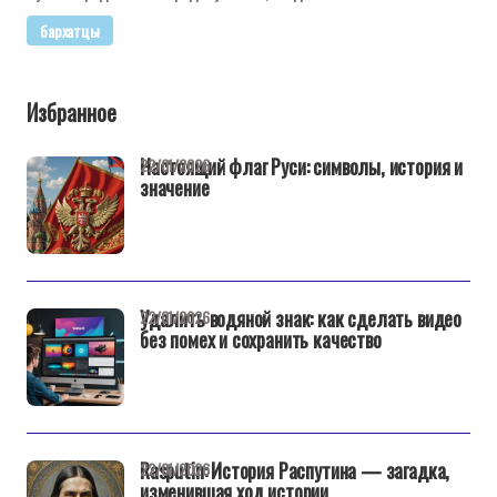
бархатцы
Избранное
Настоящий флаг Руси: символы, история и
22/01/2026
значение
Удалить водяной знак: как сделать видео
22/01/2026
без помех и сохранить качество
Rasputin: История Распутина — загадка,
22/01/2026
изменившая ход истории