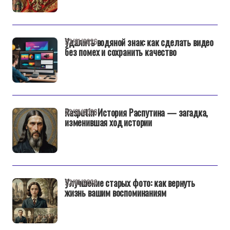
Удалить водяной знак: как сделать видео
22/01/2026
без помех и сохранить качество
Rasputin: История Распутина — загадка,
22/01/2026
изменившая ход истории
Улучшение старых фото: как вернуть
22/01/2026
жизнь вашим воспоминаниям