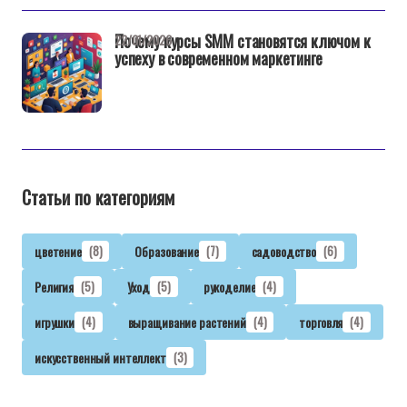
Почему курсы SMM становятся ключом к
22/01/2026
успеху в современном маркетинге
Статьи по категориям
цветение
(8)
Образование
(7)
садоводство
(6)
Религия
(5)
Уход
(5)
рукоделие
(4)
игрушки
(4)
выращивание растений
(4)
торговля
(4)
искусственный интеллект
(3)