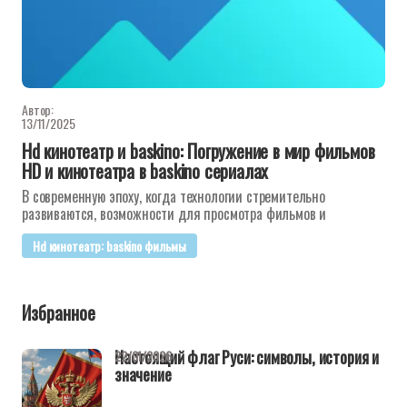
Автор:
13/11/2025
Hd кинотеатр и baskino: Погружение в мир фильмов
HD и кинотеатра в baskino сериалах
В современную эпоху, когда технологии стремительно
развиваются, возможности для просмотра фильмов и
Hd кинотеатр: baskino фильмы
Избранное
Настоящий флаг Руси: символы, история и
22/01/2026
значение