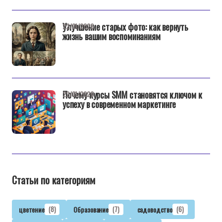
Улучшение старых фото: как вернуть
22/01/2026
жизнь вашим воспоминаниям
Почему курсы SMM становятся ключом к
22/01/2026
успеху в современном маркетинге
Статьи по категориям
цветение
(8)
Образование
(7)
садоводство
(6)