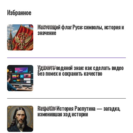
Избранное
Настоящий флаг Руси: символы, история и
22/01/2026
значение
Удалить водяной знак: как сделать видео
22/01/2026
без помех и сохранить качество
Rasputin: История Распутина — загадка,
22/01/2026
изменившая ход истории