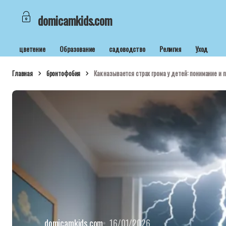
domicamkids.com
цветение
Образование
садоводство
Религия
Уход
Главная
бронтофобия
Как называется страх грома у детей: понимание и
domicamkids.com
16/01/2026