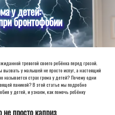
ма у детей:
при бронтофобии
жиданной тревогой своего ребёнка перед грозой.
ы вызвать у малышей не просто испуг, а настоящий
но называется страх грома у детей? Почему одни
тоящей паникой? В этой статье мы подробно
бия у детей, и узнаем, как помочь ребёнку
 не просто каприз