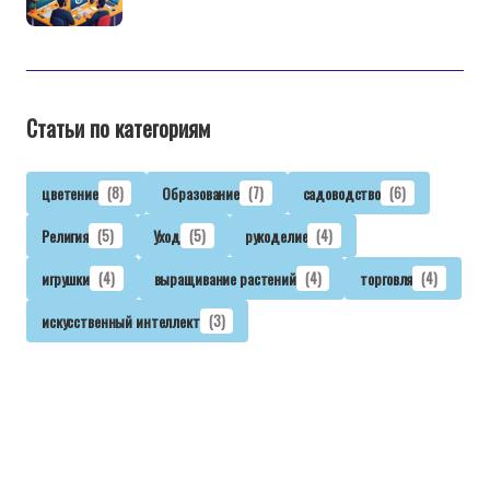
Статьи по категориям
цветение
(8)
Образование
(7)
садоводство
(6)
Религия
(5)
Уход
(5)
рукоделие
(4)
игрушки
(4)
выращивание растений
(4)
торговля
(4)
искусственный интеллект
(3)