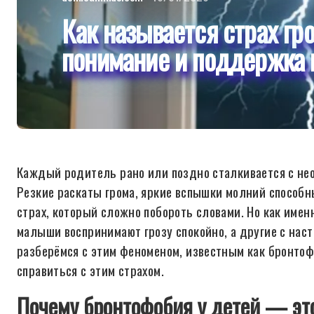
Как называется страх гро
понимание и поддержка 
Каждый родитель рано или поздно сталкивается с нео
Резкие раскаты грома, яркие вспышки молний способн
страх, который сложно побороть словами. Но как имен
малыши воспринимают грозу спокойно, а другие с нас
разберёмся с этим феноменом, известным как бронтофо
справиться с этим страхом.
Почему бронтофобия у детей — это