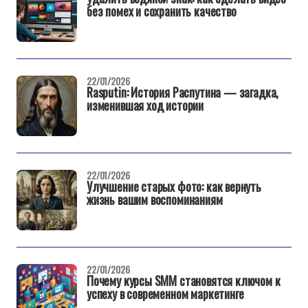
без помех и сохранить качество
22/01/2026
Rasputin: История Распутина — загадка,
изменившая ход истории
22/01/2026
Улучшение старых фото: как вернуть
жизнь вашим воспоминаниям
22/01/2026
Почему курсы SMM становятся ключом к
успеху в современном маркетинге