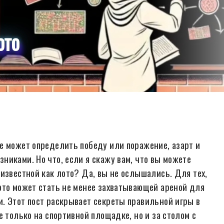
ото
е может определить победу или поражение, азарт и
иками. Но что, если я скажу вам, что вы можете
известной как лото? Да, вы не ослышались. Для тех,
ото может стать не менее захватывающей ареной для
. Этот пост раскрывает секреты правильной игры в
е только на спортивной площадке, но и за столом с