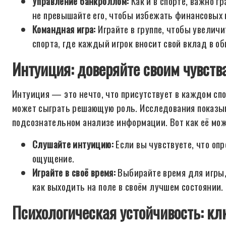
Управление банкроллом:
Как и в спорте, важно 
не превышайте его, чтобы избежать финансовых 
Командная игра:
Играйте в группе, чтобы увелич
спорта, где каждый игрок вносит свой вклад в об
Интуиция: доверяйте своим чувств
Интуиция — это нечто, что присутствует в каждом спо
может сыграть решающую роль. Исследования показыв
подсознательном анализе информации. Вот как её мож
Слушайте интуицию:
Если вы чувствуете, что оп
ощущение.
Играйте в своё время:
Выбирайте время для игры, 
как выходить на поле в своём лучшем состоянии.
Психологическая устойчивость: кл