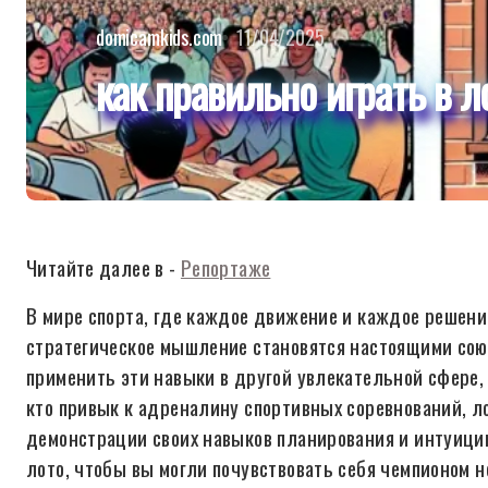
domicamkids.com
11/04/2025
как правильно играть в л
Читайте далее в -
Репортаже
В мире спорта, где каждое движение и каждое решени
стратегическое мышление становятся настоящими союзн
применить эти навыки в другой увлекательной сфере, 
кто привык к адреналину спортивных соревнований, л
демонстрации своих навыков планирования и интуиции
лото, чтобы вы могли почувствовать себя чемпионом н