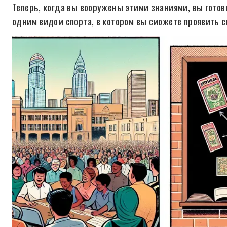
Теперь, когда вы вооружены этими знаниями, вы готов
одним видом спорта, в котором вы сможете проявить с