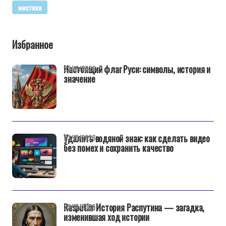
мистика
Избранное
Настоящий флаг Руси: символы, история и
22/01/2026
значение
Удалить водяной знак: как сделать видео
22/01/2026
без помех и сохранить качество
Rasputin: История Распутина — загадка,
22/01/2026
изменившая ход истории