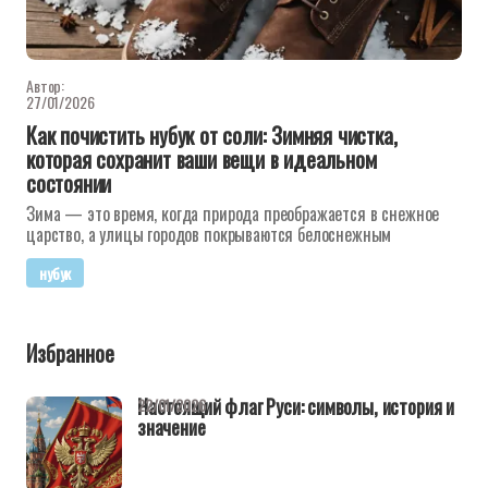
Автор:
27/01/2026
Как почистить нубук от соли: Зимняя чистка,
которая сохранит ваши вещи в идеальном
состоянии
Зима — это время, когда природа преображается в снежное
царство, а улицы городов покрываются белоснежным
нубук
Избранное
Настоящий флаг Руси: символы, история и
22/01/2026
значение