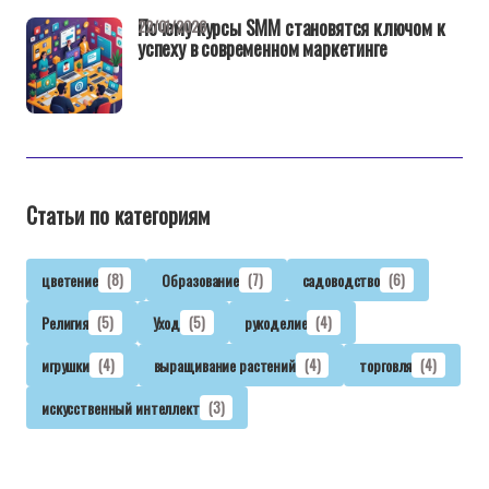
Почему курсы SMM становятся ключом к
22/01/2026
успеху в современном маркетинге
Статьи по категориям
цветение
(8)
Образование
(7)
садоводство
(6)
Религия
(5)
Уход
(5)
рукоделие
(4)
игрушки
(4)
выращивание растений
(4)
торговля
(4)
искусственный интеллект
(3)