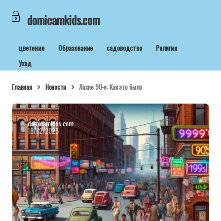
domicamkids.com
цветение
Образование
садоводство
Религия
Уход
Главная
Новости
Лихие 90-е: Как это было
domicamkids.com
18/02/2025