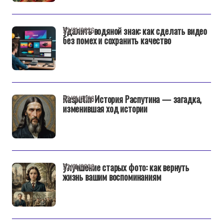
Удалить водяной знак: как сделать видео
22/01/2026
без помех и сохранить качество
Rasputin: История Распутина — загадка,
22/01/2026
изменившая ход истории
Улучшение старых фото: как вернуть
22/01/2026
жизнь вашим воспоминаниям