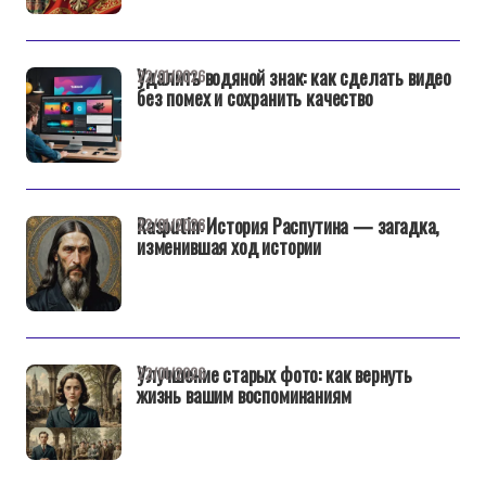
Удалить водяной знак: как сделать видео
22/01/2026
без помех и сохранить качество
Rasputin: История Распутина — загадка,
22/01/2026
изменившая ход истории
Улучшение старых фото: как вернуть
22/01/2026
жизнь вашим воспоминаниям