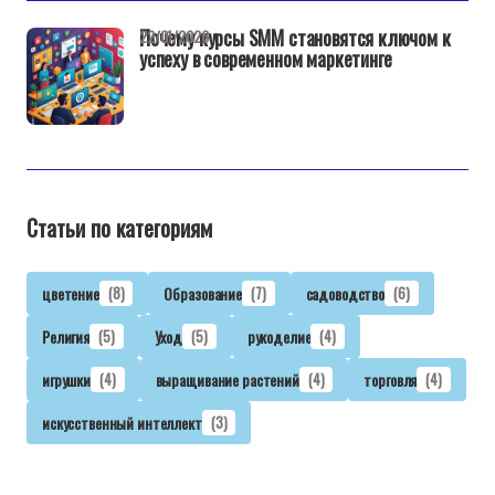
Почему курсы SMM становятся ключом к
22/01/2026
успеху в современном маркетинге
Статьи по категориям
цветение
(8)
Образование
(7)
садоводство
(6)
Религия
(5)
Уход
(5)
рукоделие
(4)
игрушки
(4)
выращивание растений
(4)
торговля
(4)
искусственный интеллект
(3)