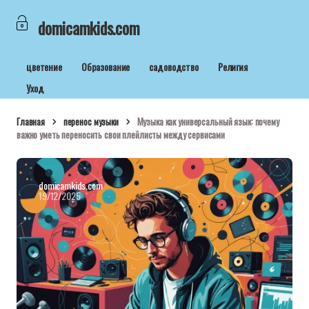
domicamkids.com
цветение
Образование
садоводство
Религия
Уход
Главная
перенос музыки
Музыка как универсальный язык: почему
важно уметь переносить свои плейлисты между сервисами
domicamkids.com
19/12/2025