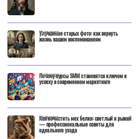
Улучшение старых фото: как вернуть
22/01/2026
жизнь вашим воспоминаниям
Почему курсы SMM становятся ключом к
22/01/2026
успеху в современном маркетинге
Как почистить мех белки: светлый и рыжий
20/01/2026
— профессиональные советы для
идеального ухода