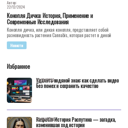
Автор:
22/12/2024
Конопля Дичка: История, Применение и
Современные Исследования
Конопля дичка, или дикая конопля, представляет собой
разновидность растения Cannabis, которая растет в дикой
Новости
Избранное
Удалить водяной знак: как сделать видео
22/01/2026
без помех и сохранить качество
Rasputin: История Распутина — загадка,
22/01/2026
изменившая ход истории