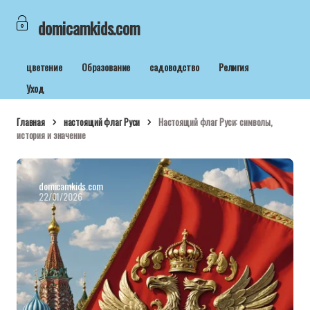
domicamkids.com
цветение
Образование
садоводство
Религия
Уход
Главная
настоящий флаг Руси
Настоящий флаг Руси: символы,
история и значение
domicamkids.com
22/01/2026