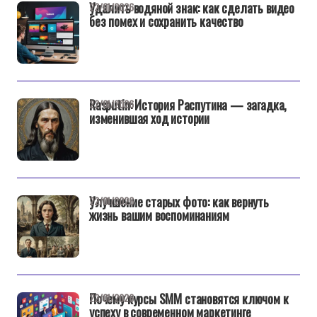
Удалить водяной знак: как сделать видео
22/01/2026
без помех и сохранить качество
Rasputin: История Распутина — загадка,
22/01/2026
изменившая ход истории
Улучшение старых фото: как вернуть
22/01/2026
жизнь вашим воспоминаниям
Почему курсы SMM становятся ключом к
22/01/2026
успеху в современном маркетинге