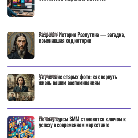
Rasputin: История Распутина — загадка,
22/01/2026
изменившая ход истории
Улучшение старых фото: как вернуть
22/01/2026
жизнь вашим воспоминаниям
Почему курсы SMM становятся ключом к
22/01/2026
успеху в современном маркетинге