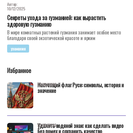
Автор:
10/12/2025
Секреты ухода за гузманией: как вырастить
здоровую гузманию
В мире комнатных растений гузмания занимает особое место
благодаря своей экзотической красоте и ярким
узамания
Избранное
Настоящий флаг Руси: символы, история и
22/01/2026
значение
Удалить водяной знак: как сделать видео
22/01/2026
без помех и сохранить качество