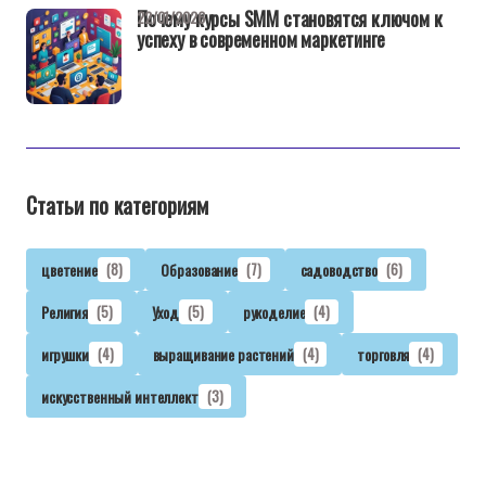
Почему курсы SMM становятся ключом к
22/01/2026
успеху в современном маркетинге
Статьи по категориям
цветение
(8)
Образование
(7)
садоводство
(6)
Религия
(5)
Уход
(5)
рукоделие
(4)
игрушки
(4)
выращивание растений
(4)
торговля
(4)
искусственный интеллект
(3)