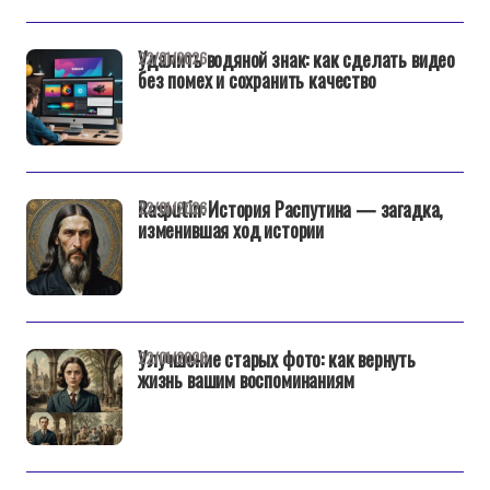
Удалить водяной знак: как сделать видео
22/01/2026
без помех и сохранить качество
Rasputin: История Распутина — загадка,
22/01/2026
изменившая ход истории
Улучшение старых фото: как вернуть
22/01/2026
жизнь вашим воспоминаниям