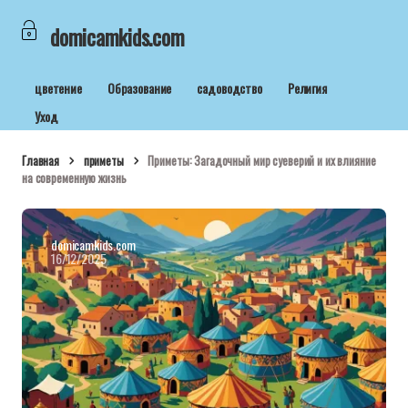
domicamkids.com
цветение
Образование
садоводство
Религия
Уход
Главная
приметы
Приметы: Загадочный мир суеверий и их влияние
на современную жизнь
domicamkids.com
16/12/2025