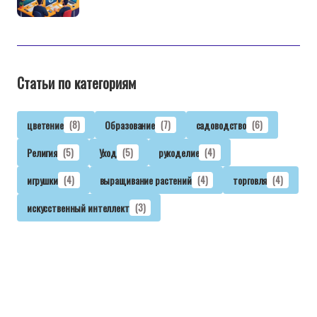
Статьи по категориям
цветение
(8)
Образование
(7)
садоводство
(6)
Религия
(5)
Уход
(5)
рукоделие
(4)
игрушки
(4)
выращивание растений
(4)
торговля
(4)
искусственный интеллект
(3)