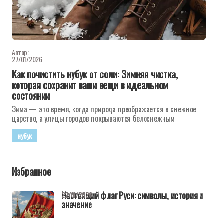
Автор:
27/01/2026
Как почистить нубук от соли: Зимняя чистка,
которая сохранит ваши вещи в идеальном
состоянии
Зима — это время, когда природа преображается в снежное
царство, а улицы городов покрываются белоснежным
нубук
Избранное
Настоящий флаг Руси: символы, история и
22/01/2026
значение