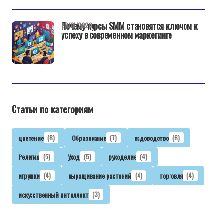
Почему курсы SMM становятся ключом к
22/01/2026
успеху в современном маркетинге
Статьи по категориям
цветение
(8)
Образование
(7)
садоводство
(6)
Религия
(5)
Уход
(5)
рукоделие
(4)
игрушки
(4)
выращивание растений
(4)
торговля
(4)
искусственный интеллект
(3)