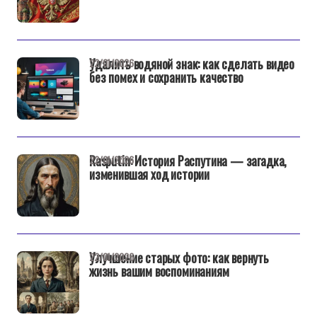
Удалить водяной знак: как сделать видео
22/01/2026
без помех и сохранить качество
Rasputin: История Распутина — загадка,
22/01/2026
изменившая ход истории
Улучшение старых фото: как вернуть
22/01/2026
жизнь вашим воспоминаниям