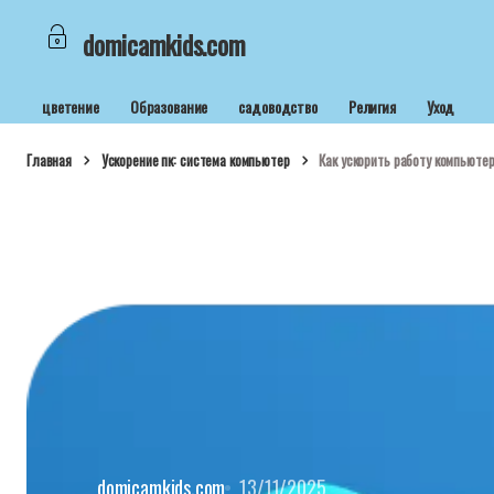
domicamkids.com
цветение
Образование
садоводство
Религия
Уход
Главная
Ускорение пк: система компьютер
Как ускорить работу компьюте
domicamkids.com
13/11/2025