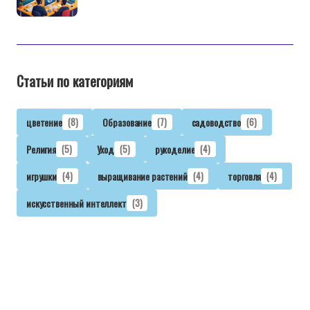
Статьи по категориям
цветение
(8)
Образование
(7)
садоводство
(6)
Религия
(5)
Уход
(5)
рукоделие
(4)
игрушки
(4)
выращивание растений
(4)
торговля
(4)
искусственный интеллект
(3)