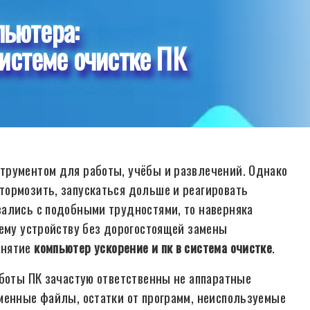
пьютера:
истеме очистке ПК
трументом для работы, учёбы и развлечений. Однако
тормозить, запускаться дольше и реагировать
вались с подобными трудностями, то наверняка
оему устройству без дорогостоящей замены
онятие
компьютер ускорение и пк в система очистке
.
аботы ПК зачастую ответственны не аппаратные
менные файлы, остатки от программ, неиспользуемые