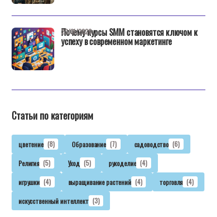
Почему курсы SMM становятся ключом к
22/01/2026
успеху в современном маркетинге
Статьи по категориям
цветение
(8)
Образование
(7)
садоводство
(6)
Религия
(5)
Уход
(5)
рукоделие
(4)
игрушки
(4)
выращивание растений
(4)
торговля
(4)
искусственный интеллект
(3)