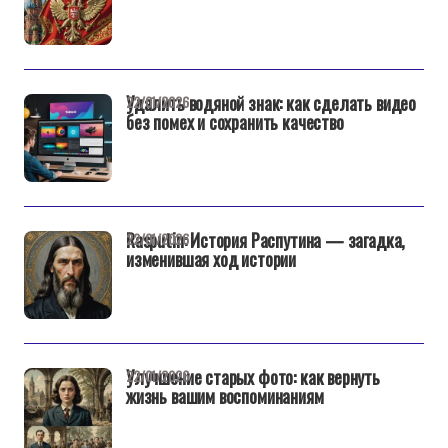
Удалить водяной знак: как сделать видео
22/01/2026
без помех и сохранить качество
Rasputin: История Распутина — загадка,
22/01/2026
изменившая ход истории
Улучшение старых фото: как вернуть
22/01/2026
жизнь вашим воспоминаниям