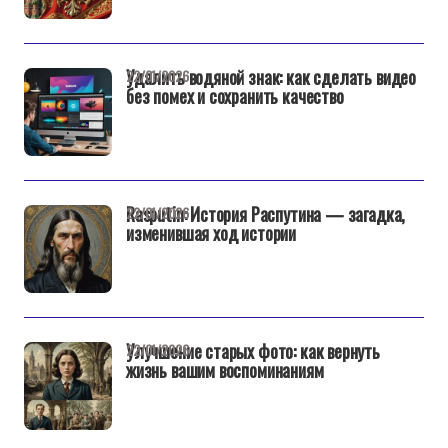
Удалить водяной знак: как сделать видео
22/01/2026
без помех и сохранить качество
Rasputin: История Распутина — загадка,
22/01/2026
изменившая ход истории
Улучшение старых фото: как вернуть
22/01/2026
жизнь вашим воспоминаниям