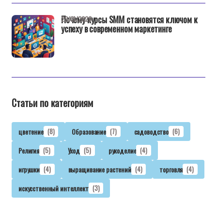
Почему курсы SMM становятся ключом к
22/01/2026
успеху в современном маркетинге
Статьи по категориям
цветение
(8)
Образование
(7)
садоводство
(6)
Религия
(5)
Уход
(5)
рукоделие
(4)
игрушки
(4)
выращивание растений
(4)
торговля
(4)
искусственный интеллект
(3)