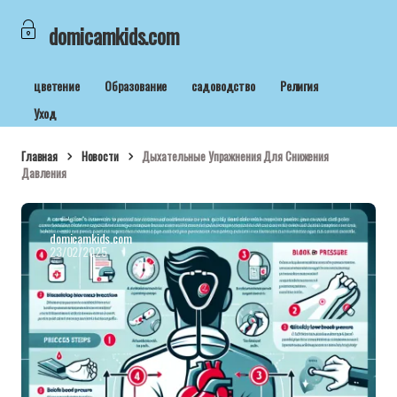
domicamkids.com
цветение
Образование
садоводство
Религия
Уход
Главная
Новости
Дыхательные Упражнения Для Снижения
Давления
domicamkids.com
23/02/2025