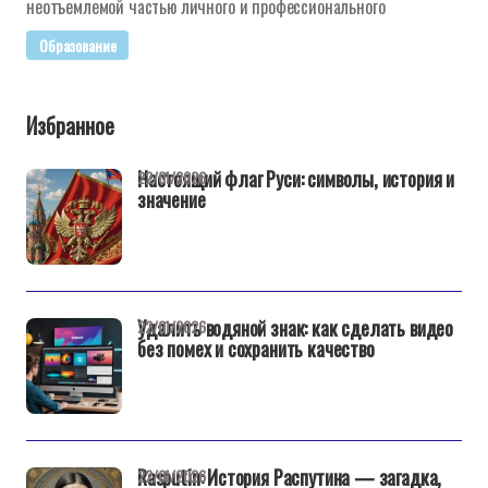
неотъемлемой частью личного и профессионального
Образование
Избранное
Настоящий флаг Руси: символы, история и
22/01/2026
значение
Удалить водяной знак: как сделать видео
22/01/2026
без помех и сохранить качество
Rasputin: История Распутина — загадка,
22/01/2026