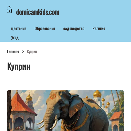
domicamkids.com
цветение
Образование
садоводство
Религия
Уход
Главная
Куприн
Куприн