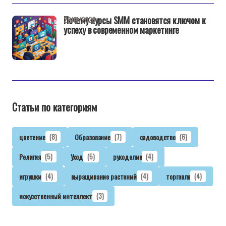
Почему курсы SMM становятся ключом к
22/01/2026
успеху в современном маркетинге
Статьи по категориям
цветение
(8)
Образование
(7)
садоводство
(6)
Религия
(5)
Уход
(5)
рукоделие
(4)
игрушки
(4)
выращивание растений
(4)
торговля
(4)
искусственный интеллект
(3)