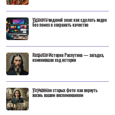
Удалить водяной знак: как сделать видео
22/01/2026
без помех и сохранить качество
Rasputin: История Распутина — загадка,
22/01/2026
изменившая ход истории
Улучшение старых фото: как вернуть
22/01/2026
жизнь вашим воспоминаниям