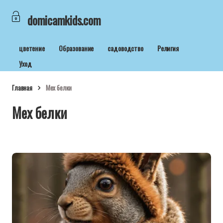
domicamkids.com
цветение
Образование
садоводство
Религия
Уход
Главная
Мех белки
Мех белки