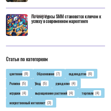
Почему курсы SMM становятся ключом к
22/01/2026
успеху в современном маркетинге
Статьи по категориям
цветение
(8)
Образование
(7)
садоводство
(6)
Религия
(5)
Уход
(5)
рукоделие
(4)
игрушки
(4)
выращивание растений
(4)
торговля
(4)
искусственный интеллект
(3)