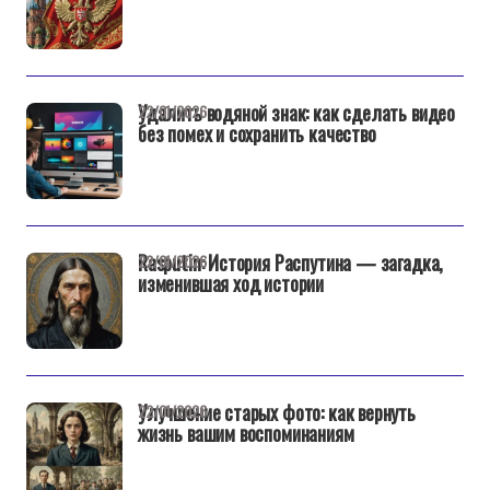
Удалить водяной знак: как сделать видео
22/01/2026
без помех и сохранить качество
Rasputin: История Распутина — загадка,
22/01/2026
изменившая ход истории
Улучшение старых фото: как вернуть
22/01/2026
жизнь вашим воспоминаниям