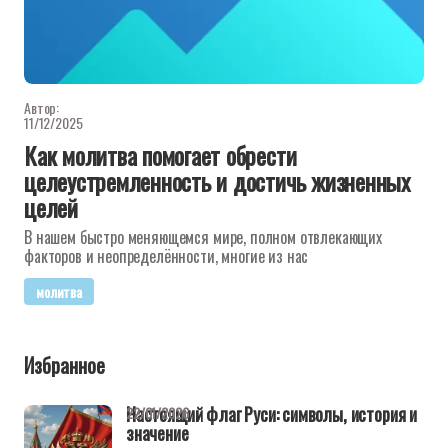
Автор:
11/12/2025
Как молитва помогает обрести
целеустремленность и достичь жизненных
целей
В нашем быстро меняющемся мире, полном отвлекающих
факторов и неопределённости, многие из нас
молитва
Избранное
Настоящий флаг Руси: символы, история и
22/01/2026
значение