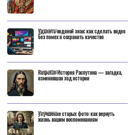
Удалить водяной знак: как сделать видео
22/01/2026
без помех и сохранить качество
Rasputin: История Распутина — загадка,
22/01/2026
изменившая ход истории
Улучшение старых фото: как вернуть
22/01/2026
жизнь вашим воспоминаниям