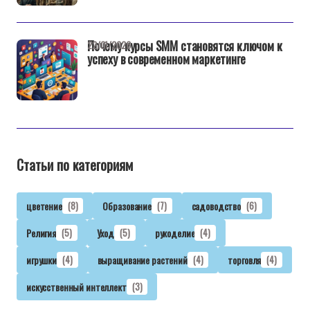
Почему курсы SMM становятся ключом к
22/01/2026
успеху в современном маркетинге
Статьи по категориям
цветение
(8)
Образование
(7)
садоводство
(6)
Религия
(5)
Уход
(5)
рукоделие
(4)
игрушки
(4)
выращивание растений
(4)
торговля
(4)
искусственный интеллект
(3)