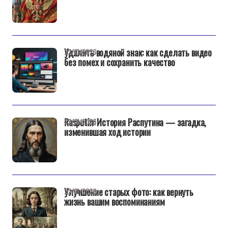
Удалить водяной знак: как сделать видео
22/01/2026
без помех и сохранить качество
Rasputin: История Распутина — загадка,
22/01/2026
изменившая ход истории
Улучшение старых фото: как вернуть
22/01/2026
жизнь вашим воспоминаниям