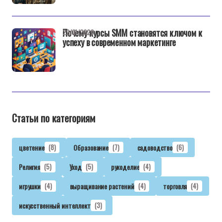
Почему курсы SMM становятся ключом к
22/01/2026
успеху в современном маркетинге
Статьи по категориям
цветение
(8)
Образование
(7)
садоводство
(6)
Религия
(5)
Уход
(5)
рукоделие
(4)
игрушки
(4)
выращивание растений
(4)
торговля
(4)
искусственный интеллект
(3)