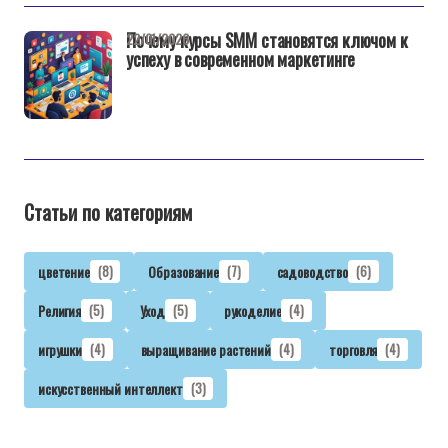
Почему курсы SMM становятся ключом к
22/01/2026
успеху в современном маркетинге
Статьи по категориям
цветение
(8)
Образование
(7)
садоводство
(6)
Религия
(5)
Уход
(5)
рукоделие
(4)
игрушки
(4)
выращивание растений
(4)
торговля
(4)
искусственный интеллект
(3)