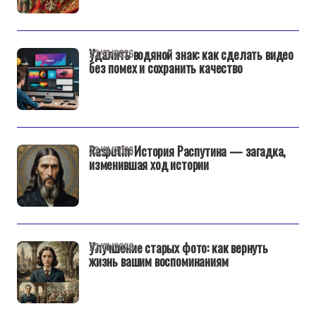
Удалить водяной знак: как сделать видео
22/01/2026
без помех и сохранить качество
Rasputin: История Распутина — загадка,
22/01/2026
изменившая ход истории
Улучшение старых фото: как вернуть
22/01/2026
жизнь вашим воспоминаниям