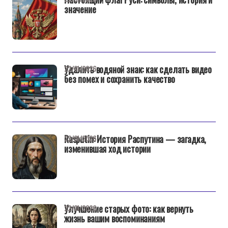
значение
Удалить водяной знак: как сделать видео
22/01/2026
без помех и сохранить качество
Rasputin: История Распутина — загадка,
22/01/2026
изменившая ход истории
Улучшение старых фото: как вернуть
22/01/2026
жизнь вашим воспоминаниям