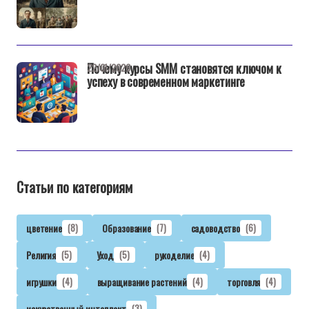
Почему курсы SMM становятся ключом к
22/01/2026
успеху в современном маркетинге
Статьи по категориям
цветение
(8)
Образование
(7)
садоводство
(6)
Религия
(5)
Уход
(5)
рукоделие
(4)
игрушки
(4)
выращивание растений
(4)
торговля
(4)
искусственный интеллект
(3)