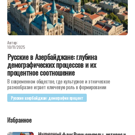
Автор:
10/11/2025
Русские в Азербайджане: глубина
демографических процессов и их
процентное соотношение
В современном обществе, где культурное и этническое
разнообразие играет ключевую роль в формировании
Русские азербайджан: демография процент
Избранное
Настоящий флаг Руси: символы, история и
22/01/2026