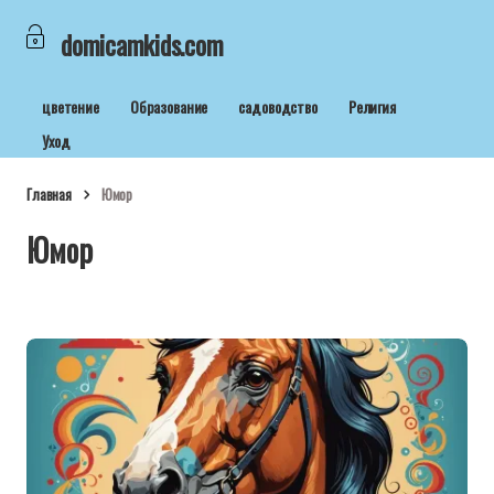
domicamkids.com
цветение
Образование
садоводство
Религия
Уход
Главная
Юмор
Юмор