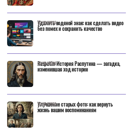
Удалить водяной знак: как сделать видео
22/01/2026
без помех и сохранить качество
Rasputin: История Распутина — загадка,
22/01/2026
изменившая ход истории
Улучшение старых фото: как вернуть
22/01/2026
жизнь вашим воспоминаниям