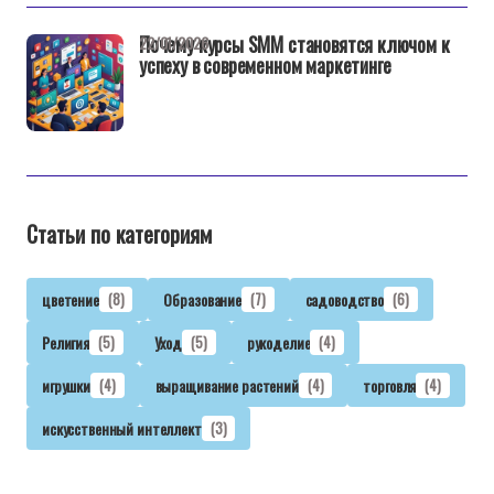
Почему курсы SMM становятся ключом к
22/01/2026
успеху в современном маркетинге
Статьи по категориям
цветение
(8)
Образование
(7)
садоводство
(6)
Религия
(5)
Уход
(5)
рукоделие
(4)
игрушки
(4)
выращивание растений
(4)
торговля
(4)
искусственный интеллект
(3)